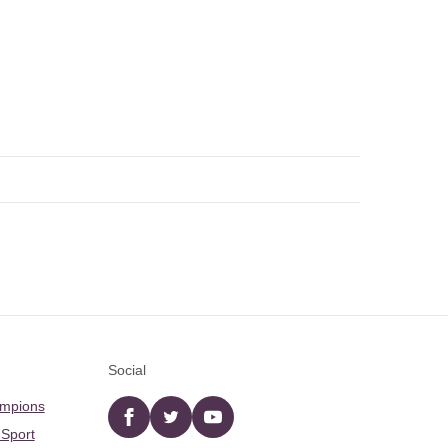
Social
ampions
Facebook
twitter
YouTube
 Sport